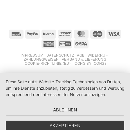
Rechung
PayPal
Klarna
Sofort
MasterCard
Maestro
Visa
American
GiroPay
Sepa
Express
IMPRESSUM
DATENSCHUTZ
AGB
WIDERRUF
ZAHLUNGSWEISEN
VERSAND & LIEFERUNG
COOKIE-RICHTLINIE (EU)
ICONS BY ICONS8
Diese Seite nutzt Website-Tracking-Technologien von Dritten,
um ihre Dienste anzubieten, stetig zu verbessern und Werbung
entsprechend den Interessen der Nutzer anzuzeigen.
ABLEHNEN
AKZEPTIEREN