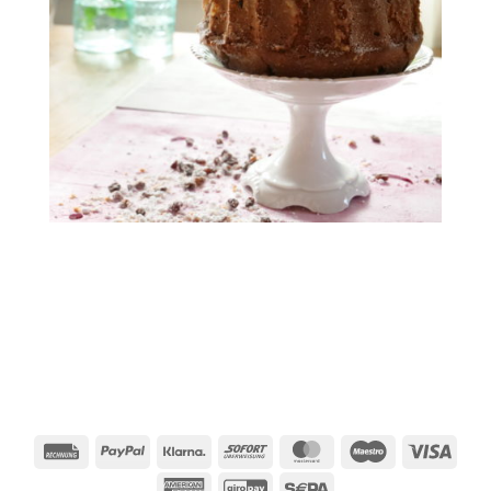
Rechung
PayPal
Klarna
Sofort
MasterCard
Maestro
Visa
American
GiroPay
Sepa