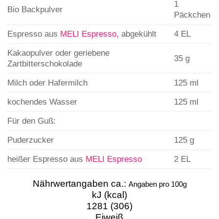
1
Bio Backpulver
Päckchen
Espresso aus
MELI Espresso,
abgekühlt
4 EL
Kakaopulver oder geriebene
35
g
Zartbitterschokolade
Milch oder Hafermilch
125
ml
kochendes Wasser
125
ml
Für den Guß:
Puderzucker
125
g
heißer Espresso aus
MELI Espresso
2
EL
Nährwertangaben ca.:
Angaben pro 100g
kJ (kcal)
1281 (306)
Eiweiß