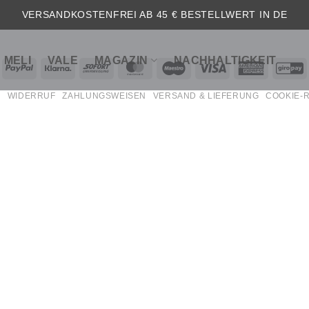
 überprüfe deinen
Warenkorb
.
VERSANDKOSTENFREI AB 45 € BESTELLWERT IN DE
MELI
VALE
MAGAZIN
NACHHALTIGKEIT
echung
PayPal
Klarna
Sofort
MasterCard
Maestro
Visa
American
G
Express
B
WIDERRUF
ZAHLUNGSWEISEN
VERSAND & LIEFERUNG
COOKIE-R